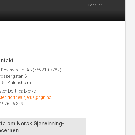
Logg inn
ntakt
 Downstream AB (559210-7782)
rosserigatan 6
1 51 Katrineholm
sten Dorthea Bjerke
sten.dorthea.bjerke@ngn.no
7 976 06 369
ta om Norsk Gjenvinning-
ncernen